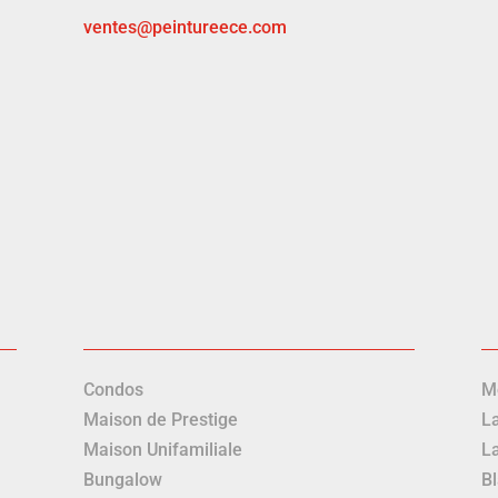
ventes@peintureece.com
 nous tient à cœur :
rès fiers d’utiliser des produits provenant d’entreprises d’ici po
en mesure de vous conseiller dans les meilleurs choix à faire 
 l’économie locale!
Condos
M
Maison de Prestige
L
Maison Unifamiliale
La
Bungalow
Bl