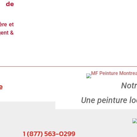
s de
ère et
gent &
e
Notr
Une peinture lo
1 (877) 563-0299