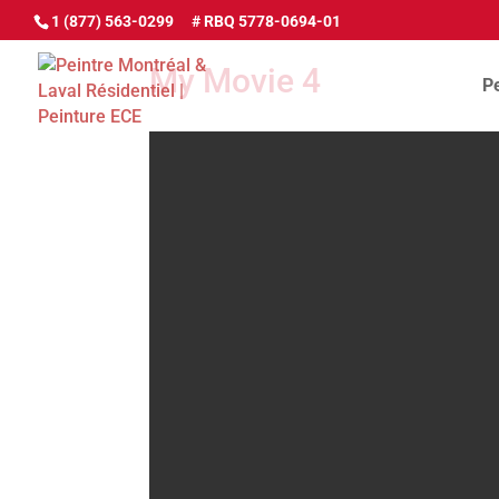
1 (877) 563-0299
My Movie 4
Pe