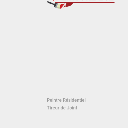
Achat local
Nous sommes t
sommes donc 
contribuer à
Peintre Résidentiel
Tireur de Joint