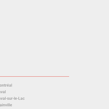
ur travailler. Nous
pour vos travaux et
ontréal
aval
val-sur-le-Lac
ainville